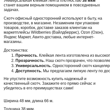
Универсальная клейкая лента плотностью
38 мкм
станет вашим верным помощником в повседневных
задачах.
Скотч офисный односторонний используют в быту, на
производстве, в магазине. Незаменим при упаковке
товаров, коробок, доставке заказов клиентам на
маркетплейсы Wildberries (Вайлдберрис), Ozon (Озон),
Яндекс Маркет, Авито-доставка, любые интернет-
магазины.
Достоинства:
Прочность.
 Клейкая лента изготовлена из 
высокоп
Прозрачность.
 Наш скотч прозрачен, что позволя
Универсальность.
 Односторонний скотч канцеляр
Доступность.
 Мы предлагаем липкую ленту по дос
Не упустите возможность купить надежный и
качественный скотч. Закажите его прямо сейчас и
убедитесь в его преимуществах сами!
Ширина 48 мм, длина 66 м.
Толщина 38 мкм.