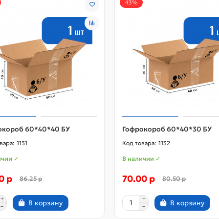
-13%
окороб 60*40*40 БУ
Гофрокороб 60*40*30 БУ
1131
1132
ичии ✓
В наличии ✓
0 р
70.00 р
86.25 р
80.50 р
В корзину
В корзину