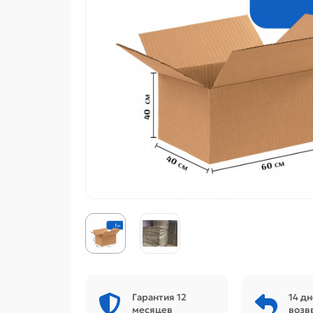
Гарантия 12
14 дн
месяцев
возв