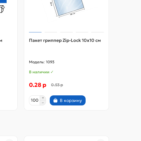
м
Пакет гриппер Zip-Lock 10x10 см
Упаковоч
клеевым 
1093
11
В наличии ✓
В наличии
0.28 р
0.50 р
0.53 р
В корзину