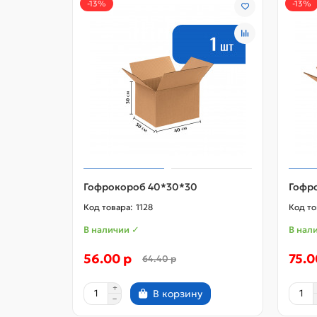
-13%
-13%
Гофрокороб 40*30*30
Гофр
1128
В наличии ✓
В нал
56.00 р
75.0
64.40 р
В корзину