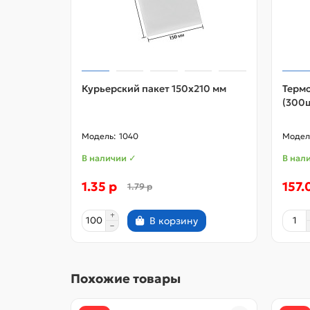
Курьерский пакет 150х210 мм
Термо
(300ш
1040
В наличии ✓
В нал
1.35 р
157.
1.79 р
В корзину
Похожие товары