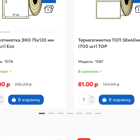
этикетка ЭКО 75x120 мм
Термоэтикетка ТОП 58x40м
т) Eco
(700 шт) TOP
1078
1087
ичии ✓
В наличии ✓
00 р
81.00 р
255.20 р
147.00 р
В корзину
В корзину