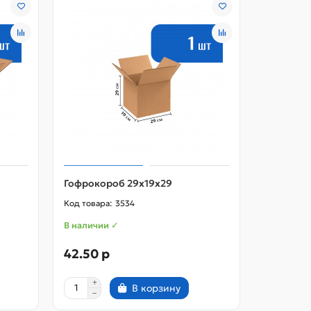
Гофрокороб 29х19х29
Гофрокор
3534
В наличии ✓
В наличии
42.50 р
34.00 
В корзину