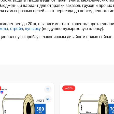
робка защитит ваши вещи от пыли, влаги, механических п
 бюджетный вариант для отправки заказов, грузов и прочих 
ля самых разных целей — от переезда до повседневного ис
вает вес до 20 кг, в зависимости от качества
проклеиван
кеты
,
стрейч
,
пупырку
(воздушно-пузырьковую пленку).
кциональную коробку с лаконичным дизайном прямо сейчас.
-45%