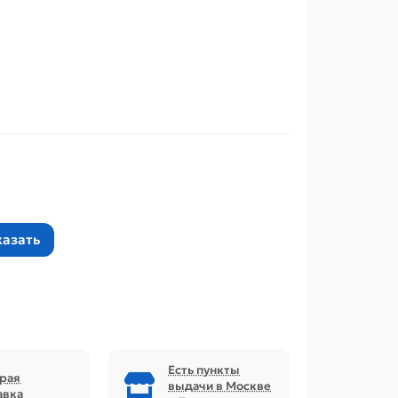
казать
Есть пункты
рая
выдачи в Москве
авка