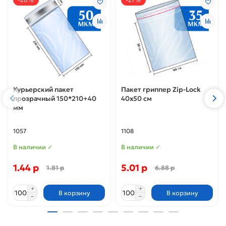
Курьерский пакет
Пакет гриппер Zip-Lock
прозрачный 150*210+40
40x50 см
мм
1057
1108
В наличии ✓
В наличии ✓
1.44 р
5.01 р
1.81 р
6.88 р
В корзину
В корзину