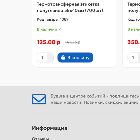
Термотрансферная этикетка
Терм
полуглянец 58x40мм (700шт)
полу
1089
В наличии ✓
В нал
125.00 р
350.
141.25 р
В корзину
Будьте в центре событий - подпишитесь
наши новости! Новинки, скидки, акции.
Информация
Отзывы