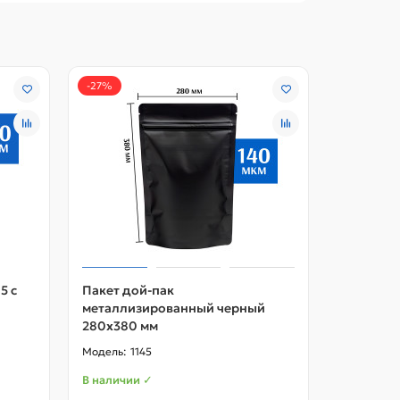
-27%
-10%
5 с
Пакет дой-пак
Пакет до
металлизированный черный
металлиз
280х380 мм
1145
1
В наличии ✓
В наличии