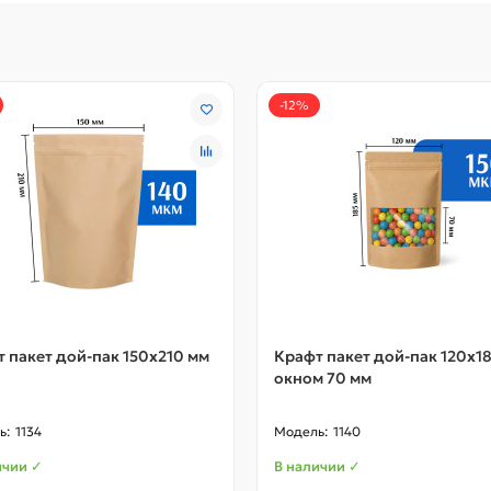
-12%
 пакет дой-пак 150х210 мм
Крафт пакет дой-пак 120х18
окном 70 мм
1134
1140
ичии ✓
В наличии ✓