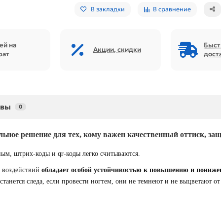
В закладки
В сравнение
ей на
Быст
Акции, скидки
рат
дост
ывы
0
ное решение для тех, кому важен качественный оттиск, за
ным, штрих-коды и qr-коды легко считываются.
х воздействий
обладает особой устойчивостью к повышению и пониже
останется следа, если провести ногтем, они не темнеют и не выцветают о