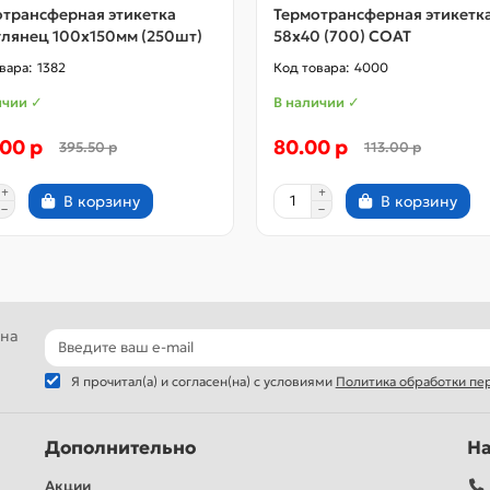
отрансферная этикетка
Термотрансферная этикетк
глянец 100x150мм (250шт)
58x40 (700) COAT
1382
4000
ичии ✓
В наличии ✓
00 р
80.00 р
395.50 р
113.00 р
В корзину
В корзину
 на
Я прочитал(а) и согласен(на) с условиями
Политика обработки пе
Дополнительно
Н
Акции