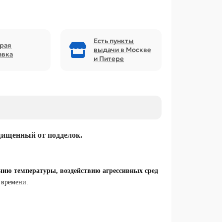
Есть пункты
рая
выдачи в Москве
авка
и Питере
щищенный от подделок.
нию температуры, воздействию агрессивных сред
т времени.