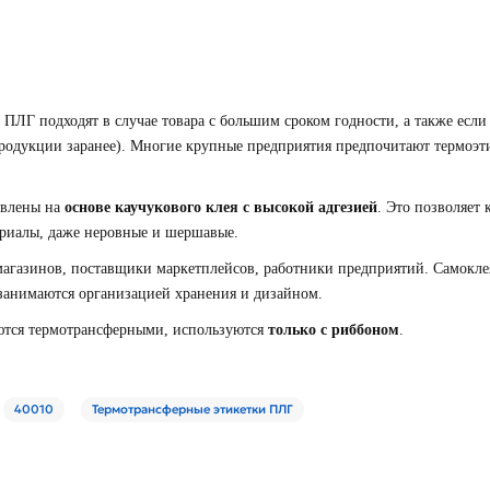
ЛГ подходят в случае товара с большим сроком годности, а также если
продукции заранее). Многие крупные предприятия предпочитают термоэт
овлены на
основе каучукового клея с высокой адгезией
. Это позволяет
териалы, даже неровные и шершавые.
агазинов, поставщики маркетплейсов, работники предприятий. Самоклея
 занимаются организацией хранения и дизайном.
ются термотрансферными, используются
только с риббоном
.
40010
Термотрансферные этикетки ПЛГ