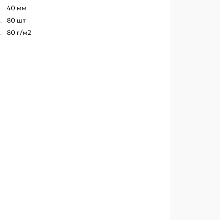
40 мм
80 шт
80 г/м2