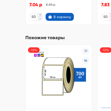
7.04 р
7.83
8.85 р
В корзину
Похожие товары
-12%
-12%