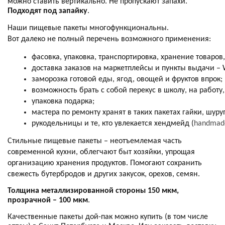
можно ставить вертикально. Не пропускают запахи.
Подходят под запайку
.
Наши пищевые пакеты многофункциональны.
Вот далеко не полный перечень возможного применения:
фасовка, упаковка, транспортировка, хранение товаров
доставка заказов на маркетплейсы и пункты выдачи – W
заморозка готовой еды, ягод, овощей и фруктов впрок;
возможность брать с собой перекус в школу, на работу,
упаковка подарка;
мастера по ремонту хранят в таких пакетах гайки, шур
рукодельницы и те, кто увлекается х
ендмейд (
handmade
Стильные пищевые пакеты – неотъемлемая часть
современной кухни, облегчают быт хозяйки, упрощая
организацию хранения продуктов. Помогают сохранить
свежесть бутербродов и других закусок, орехов, семян.
Толщина металлизированной стороны 150 мкм,
прозрачной – 100 мкм
.
Качественные пакеты дой-пак можно купить (в том числе