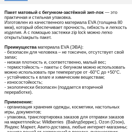
Пакет матовый с бегунком-застёжкой зип-лок
— это
практичная и стильная упаковка.
Изготовлен из качественного материала EVA (толщина 80
мкм), который обеспечивает прочность, гибкость и легкость
изделия. А с помощью застежки
zip lock
можно легко
открыть/закрыть пакет.
Преимущества
материала EVA (ЭВА):
- безопасен для человека – не токсичен, отсутствует свой
запах;
- низкая плотность и, соответственно, малый вес;
- термостойкость – пакеты с бегунком можно использовать
можно использовать при температуре от
-60°C до +50°C.
- устойчивость к влаге и химическим веществам;
- износостойкость;
- экологически безопасен (поддается вторичной
переработке).
Применение:
- организация хранения одежды, косметики, настольных
игры, документов;
- упаковка, транспортировка заказов для отправки заказов
на маркетплейсы:
Wildberries
(Вайлдберрис), Ozon (Озон),
Яндекс Маркет, Авито-доставка, любые интернет-магазины;
- защита вещей от загрязнений в поездке, путешествии;